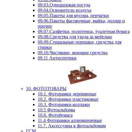
09.03.Одноразовая посуда
09.04.Освежители воздуха
09.05.Пакеты для мусора, перчатки
09.06.Пакеты фасовочные, майка, доллар и
прочие
09.07.Салфетки, полотенца, туалетная бумага
09.08.Средства для ухода за мебелью
09.09.Стиральные порошки, средства для
стирки
09.10.Чистящие, моющие средства
09.11 Антисептики
10. ФОТОТОВАРЫ
10.1. Фоторамки деревянные
10.2. Фоторамки пластиковые
10.3. Фоторамки-коллажи
10.5 Фотоальбомы
10.6. Фотобумага
11.4 Фоторамки аллюминиевые
11.7. Аксессуары к фотоальбомам
ГСМ