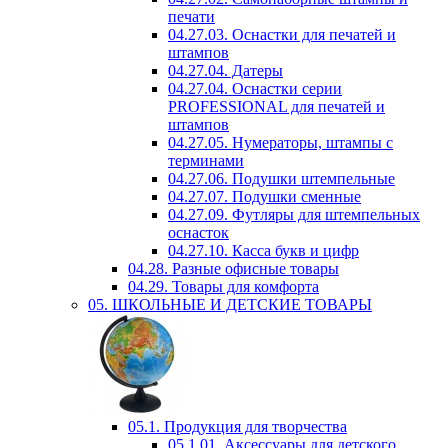
печати
04.27.03. Оснастки для печатей и
штампов
04.27.04. Датеры
04.27.04. Оснастки серии
PROFESSIONAL для печатей и
штампов
04.27.05. Нумераторы, штампы с
терминами
04.27.06. Подушки штемпельные
04.27.07. Подушки сменные
04.27.09. Футляры для штемпельных
оснасток
04.27.10. Касса букв и цифр
04.28. Разные офисные товары
04.29. Товары для комфорта
05. ШКОЛЬНЫЕ И ДЕТСКИЕ ТОВАРЫ
05.1. Продукция для творчества
05.1.01. Аксессуары для детского