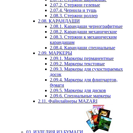
2.07.2. Стержни гелевые
2.07.4. Чернила и тушь
2.08.3. Стержни роллер
2.08. КАРАНДАШИ
2.08.1. Карандаши чернографитные
2.08.2. Карандаши механические
2.08.3. Стержни к механическим
карандашам
2.08.4. Карандаши специальные
2.09. МАРКЕРЫ
2.09.1. Маркеры перманентные
2.09.2. Маркеры текстовые
2.09.3. Маркеры для сухостираемых
досок
2.09.4. Маркеры для флипчартов,
бумаги
2.09.5. Маркеры для дисков
2.09.6. Специальные маркеры
2.11. Файнлайнеры MAZARI
03. ИЗДЕЛИЯ ИЗ БУМАГИ