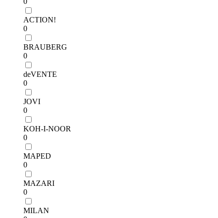
0
ACTION!
0
BRAUBERG
0
deVENTE
0
JOVI
0
KOH-I-NOOR
0
MAPED
0
MAZARI
0
MILAN