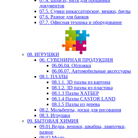
07.4. Шпагат, нить для прошивки
документов
07.5. Сумки инкассаторские, мешки, баулы
07.6. Разное для банков
07.7. Офисная техника и оборудование
08. ИГРУШКИ
06. СУВЕНИРНАЯ ПРОДУКЦИЯ
06.06.04. Обложки
06.06.07. Автомобильные аксессуары
08.1. ПАЗЛЫ
08.1.1. 3D пазлы из картона
08.1.2. 3D пазлы из пластика
08.1.3 Пазлы ХАТБЕР
08.1.4 Пазлы CASTOR LAND
08.1.5 Пазлы из дерева
08.2. Мольберты, доски для рисования
08.3. Игрушки
09. БЫТОВАЯ ХИМИЯ
09.01.Ведра, веники, швабры, лампочки,
разное
09.02.Мыло