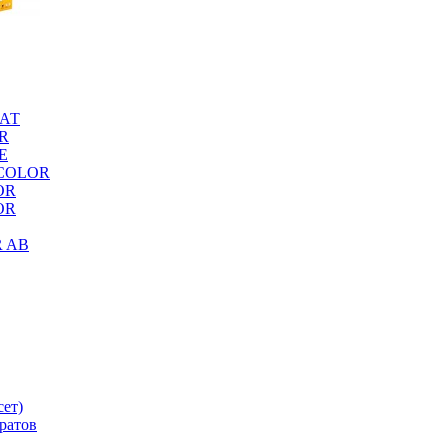
МАТ
OR
TE
X COLOR
OR
LOR
R AB
сет)
аратов