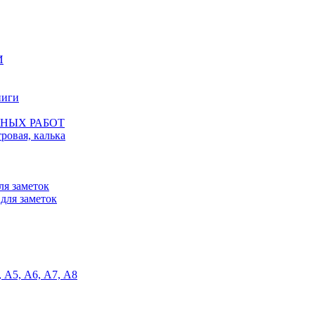
И
ниги
ЖНЫХ РАБОТ
ровая, калька
ля заметок
 для заметок
5, А6, А7, А8