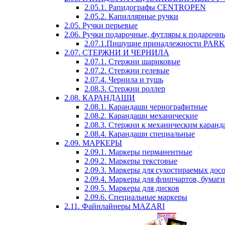
2.05.1. Рапидографы CENTROPEN
2.05.2. Капиллярные ручки
2.05. Ручки перьевые
2.06. Ручки подарочные, футляры к подарочн
2.07.1.Пишущие принадлежности PAR
2.07. СТЕРЖНИ И ЧЕРНИЛА
2.07.1. Стержни шариковые
2.07.2. Стержни гелевые
2.07.4. Чернила и тушь
2.08.3. Стержни роллер
2.08. КАРАНДАШИ
2.08.1. Карандаши чернографитные
2.08.2. Карандаши механические
2.08.3. Стержни к механическим каран
2.08.4. Карандаши специальные
2.09. МАРКЕРЫ
2.09.1. Маркеры перманентные
2.09.2. Маркеры текстовые
2.09.3. Маркеры для сухостираемых дос
2.09.4. Маркеры для флипчартов, бумаги
2.09.5. Маркеры для дисков
2.09.6. Специальные маркеры
2.11. Файнлайнеры MAZARI