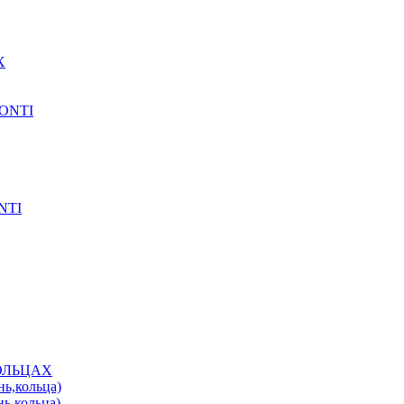
X
CONTI
NTI
КОЛЬЦАХ
нь,кольца)
нь,кольца)