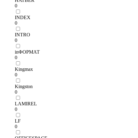
HATBER
0
INDEX
0
INTRO
0
inФОРМАТ
0
Kingmax
0
Kingston
0
LAMIREL
0
LF
0