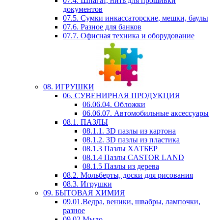
07.4. Шпагат, нить для прошивки
документов
07.5. Сумки инкассаторские, мешки, баулы
07.6. Разное для банков
07.7. Офисная техника и оборудование
08. ИГРУШКИ
06. СУВЕНИРНАЯ ПРОДУКЦИЯ
06.06.04. Обложки
06.06.07. Автомобильные аксессуары
08.1. ПАЗЛЫ
08.1.1. 3D пазлы из картона
08.1.2. 3D пазлы из пластика
08.1.3 Пазлы ХАТБЕР
08.1.4 Пазлы CASTOR LAND
08.1.5 Пазлы из дерева
08.2. Мольберты, доски для рисования
08.3. Игрушки
09. БЫТОВАЯ ХИМИЯ
09.01.Ведра, веники, швабры, лампочки,
разное
09.02.Мыло