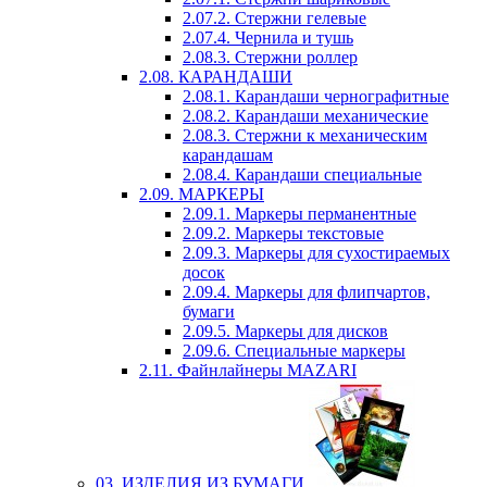
2.07.2. Стержни гелевые
2.07.4. Чернила и тушь
2.08.3. Стержни роллер
2.08. КАРАНДАШИ
2.08.1. Карандаши чернографитные
2.08.2. Карандаши механические
2.08.3. Стержни к механическим
карандашам
2.08.4. Карандаши специальные
2.09. МАРКЕРЫ
2.09.1. Маркеры перманентные
2.09.2. Маркеры текстовые
2.09.3. Маркеры для сухостираемых
досок
2.09.4. Маркеры для флипчартов,
бумаги
2.09.5. Маркеры для дисков
2.09.6. Специальные маркеры
2.11. Файнлайнеры MAZARI
03. ИЗДЕЛИЯ ИЗ БУМАГИ