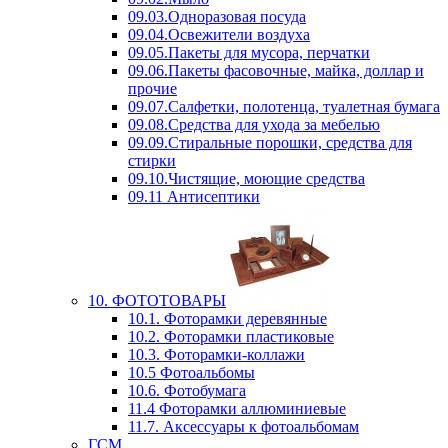
09.03.Одноразовая посуда
09.04.Освежители воздуха
09.05.Пакеты для мусора, перчатки
09.06.Пакеты фасовочные, майка, доллар и
прочие
09.07.Салфетки, полотенца, туалетная бумага
09.08.Средства для ухода за мебелью
09.09.Стиральные порошки, средства для
стирки
09.10.Чистящие, моющие средства
09.11 Антисептики
10. ФОТОТОВАРЫ
10.1. Фоторамки деревянные
10.2. Фоторамки пластиковые
10.3. Фоторамки-коллажи
10.5 Фотоальбомы
10.6. Фотобумага
11.4 Фоторамки аллюминиевые
11.7. Аксессуары к фотоальбомам
ГСМ