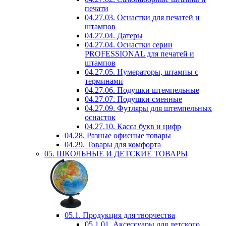
печати
04.27.03. Оснастки для печатей и
штампов
04.27.04. Датеры
04.27.04. Оснастки серии
PROFESSIONAL для печатей и
штампов
04.27.05. Нумераторы, штампы с
терминами
04.27.06. Подушки штемпельные
04.27.07. Подушки сменные
04.27.09. Футляры для штемпельных
оснасток
04.27.10. Касса букв и цифр
04.28. Разные офисные товары
04.29. Товары для комфорта
05. ШКОЛЬНЫЕ И ДЕТСКИЕ ТОВАРЫ
05.1. Продукция для творчества
05.1.01. Аксессуары для детского