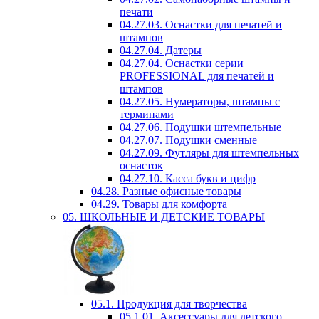
печати
04.27.03. Оснастки для печатей и
штампов
04.27.04. Датеры
04.27.04. Оснастки серии
PROFESSIONAL для печатей и
штампов
04.27.05. Нумераторы, штампы с
терминами
04.27.06. Подушки штемпельные
04.27.07. Подушки сменные
04.27.09. Футляры для штемпельных
оснасток
04.27.10. Касса букв и цифр
04.28. Разные офисные товары
04.29. Товары для комфорта
05. ШКОЛЬНЫЕ И ДЕТСКИЕ ТОВАРЫ
05.1. Продукция для творчества
05.1.01. Аксессуары для детского