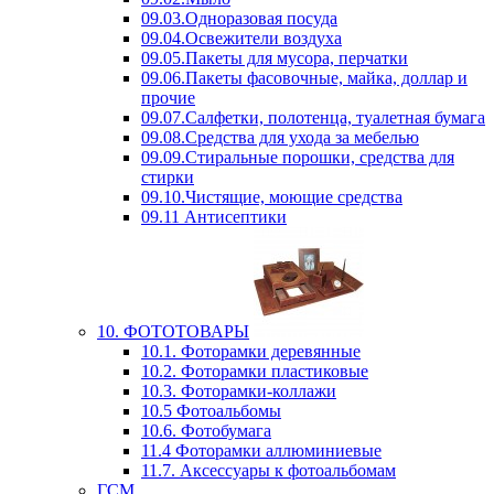
09.03.Одноразовая посуда
09.04.Освежители воздуха
09.05.Пакеты для мусора, перчатки
09.06.Пакеты фасовочные, майка, доллар и
прочие
09.07.Салфетки, полотенца, туалетная бумага
09.08.Средства для ухода за мебелью
09.09.Стиральные порошки, средства для
стирки
09.10.Чистящие, моющие средства
09.11 Антисептики
10. ФОТОТОВАРЫ
10.1. Фоторамки деревянные
10.2. Фоторамки пластиковые
10.3. Фоторамки-коллажи
10.5 Фотоальбомы
10.6. Фотобумага
11.4 Фоторамки аллюминиевые
11.7. Аксессуары к фотоальбомам
ГСМ