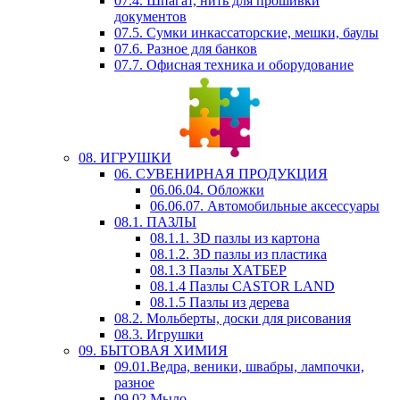
07.4. Шпагат, нить для прошивки
документов
07.5. Сумки инкассаторские, мешки, баулы
07.6. Разное для банков
07.7. Офисная техника и оборудование
08. ИГРУШКИ
06. СУВЕНИРНАЯ ПРОДУКЦИЯ
06.06.04. Обложки
06.06.07. Автомобильные аксессуары
08.1. ПАЗЛЫ
08.1.1. 3D пазлы из картона
08.1.2. 3D пазлы из пластика
08.1.3 Пазлы ХАТБЕР
08.1.4 Пазлы CASTOR LAND
08.1.5 Пазлы из дерева
08.2. Мольберты, доски для рисования
08.3. Игрушки
09. БЫТОВАЯ ХИМИЯ
09.01.Ведра, веники, швабры, лампочки,
разное
09.02.Мыло