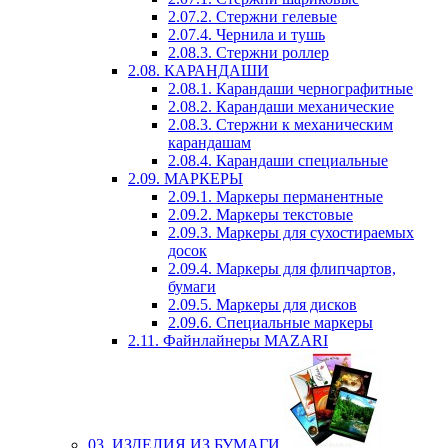
2.07.2. Стержни гелевые
2.07.4. Чернила и тушь
2.08.3. Стержни роллер
2.08. КАРАНДАШИ
2.08.1. Карандаши чернографитные
2.08.2. Карандаши механические
2.08.3. Стержни к механическим
карандашам
2.08.4. Карандаши специальные
2.09. МАРКЕРЫ
2.09.1. Маркеры перманентные
2.09.2. Маркеры текстовые
2.09.3. Маркеры для сухостираемых
досок
2.09.4. Маркеры для флипчартов,
бумаги
2.09.5. Маркеры для дисков
2.09.6. Специальные маркеры
2.11. Файнлайнеры MAZARI
03. ИЗДЕЛИЯ ИЗ БУМАГИ