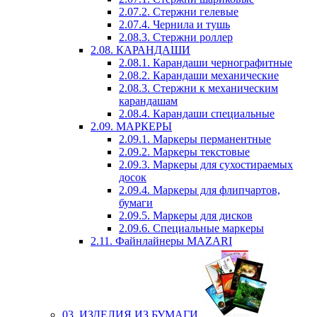
2.07.2. Стержни гелевые
2.07.4. Чернила и тушь
2.08.3. Стержни роллер
2.08. КАРАНДАШИ
2.08.1. Карандаши чернографитные
2.08.2. Карандаши механические
2.08.3. Стержни к механическим
карандашам
2.08.4. Карандаши специальные
2.09. МАРКЕРЫ
2.09.1. Маркеры перманентные
2.09.2. Маркеры текстовые
2.09.3. Маркеры для сухостираемых
досок
2.09.4. Маркеры для флипчартов,
бумаги
2.09.5. Маркеры для дисков
2.09.6. Специальные маркеры
2.11. Файнлайнеры MAZARI
03. ИЗДЕЛИЯ ИЗ БУМАГИ