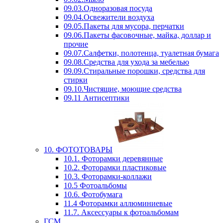
09.03.Одноразовая посуда
09.04.Освежители воздуха
09.05.Пакеты для мусора, перчатки
09.06.Пакеты фасовочные, майка, доллар и
прочие
09.07.Салфетки, полотенца, туалетная бумага
09.08.Средства для ухода за мебелью
09.09.Стиральные порошки, средства для
стирки
09.10.Чистящие, моющие средства
09.11 Антисептики
10. ФОТОТОВАРЫ
10.1. Фоторамки деревянные
10.2. Фоторамки пластиковые
10.3. Фоторамки-коллажи
10.5 Фотоальбомы
10.6. Фотобумага
11.4 Фоторамки аллюминиевые
11.7. Аксессуары к фотоальбомам
ГСМ