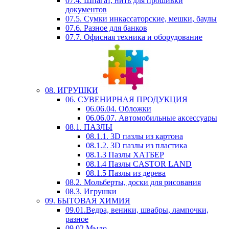
07.4. Шпагат, нить для прошивки
документов
07.5. Сумки инкассаторские, мешки, баулы
07.6. Разное для банков
07.7. Офисная техника и оборудование
08. ИГРУШКИ
06. СУВЕНИРНАЯ ПРОДУКЦИЯ
06.06.04. Обложки
06.06.07. Автомобильные аксессуары
08.1. ПАЗЛЫ
08.1.1. 3D пазлы из картона
08.1.2. 3D пазлы из пластика
08.1.3 Пазлы ХАТБЕР
08.1.4 Пазлы CASTOR LAND
08.1.5 Пазлы из дерева
08.2. Мольберты, доски для рисования
08.3. Игрушки
09. БЫТОВАЯ ХИМИЯ
09.01.Ведра, веники, швабры, лампочки,
разное
09.02.Мыло