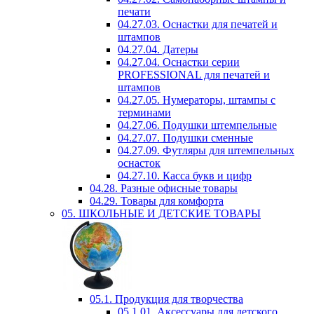
печати
04.27.03. Оснастки для печатей и
штампов
04.27.04. Датеры
04.27.04. Оснастки серии
PROFESSIONAL для печатей и
штампов
04.27.05. Нумераторы, штампы с
терминами
04.27.06. Подушки штемпельные
04.27.07. Подушки сменные
04.27.09. Футляры для штемпельных
оснасток
04.27.10. Касса букв и цифр
04.28. Разные офисные товары
04.29. Товары для комфорта
05. ШКОЛЬНЫЕ И ДЕТСКИЕ ТОВАРЫ
05.1. Продукция для творчества
05.1.01. Аксессуары для детского