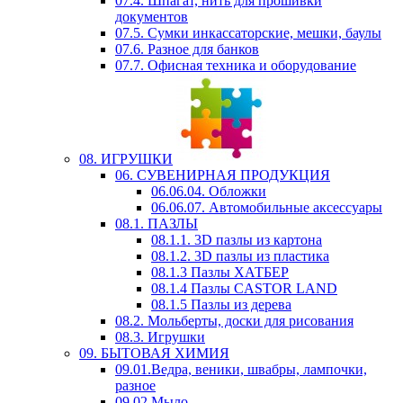
07.4. Шпагат, нить для прошивки
документов
07.5. Сумки инкассаторские, мешки, баулы
07.6. Разное для банков
07.7. Офисная техника и оборудование
08. ИГРУШКИ
06. СУВЕНИРНАЯ ПРОДУКЦИЯ
06.06.04. Обложки
06.06.07. Автомобильные аксессуары
08.1. ПАЗЛЫ
08.1.1. 3D пазлы из картона
08.1.2. 3D пазлы из пластика
08.1.3 Пазлы ХАТБЕР
08.1.4 Пазлы CASTOR LAND
08.1.5 Пазлы из дерева
08.2. Мольберты, доски для рисования
08.3. Игрушки
09. БЫТОВАЯ ХИМИЯ
09.01.Ведра, веники, швабры, лампочки,
разное
09.02.Мыло