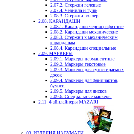
2.07.2. Стержни гелевые
2.07.4. Чернила и тушь
2.08.3. Стержни роллер
2.08. КАРАНДАШИ
2.08.1. Карандаши чернографитные
2.08.2. Карандаши механические
2.08.3. Стержни к механическим
карандашам
2.08.4. Карандаши специальные
2.09. МАРКЕРЫ
2.09.1. Маркеры перманентные
2.09.2. Маркеры текстовые
2.09.3. Маркеры для сухостираемых
досок
2.09.4. Маркеры для флипчартов,
бумаги
2.09.5. Маркеры для дисков
2.09.6. Специальные маркеры
2.11. Файнлайнеры MAZARI
03. ИЗДЕЛИЯ ИЗ БУМАГИ