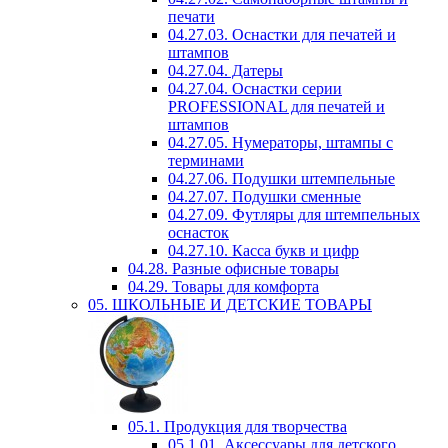
печати
04.27.03. Оснастки для печатей и
штампов
04.27.04. Датеры
04.27.04. Оснастки серии
PROFESSIONAL для печатей и
штампов
04.27.05. Нумераторы, штампы с
терминами
04.27.06. Подушки штемпельные
04.27.07. Подушки сменные
04.27.09. Футляры для штемпельных
оснасток
04.27.10. Касса букв и цифр
04.28. Разные офисные товары
04.29. Товары для комфорта
05. ШКОЛЬНЫЕ И ДЕТСКИЕ ТОВАРЫ
05.1. Продукция для творчества
05.1.01. Аксессуары для детского