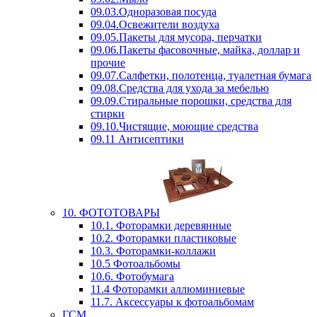
09.03.Одноразовая посуда
09.04.Освежители воздуха
09.05.Пакеты для мусора, перчатки
09.06.Пакеты фасовочные, майка, доллар и
прочие
09.07.Салфетки, полотенца, туалетная бумага
09.08.Средства для ухода за мебелью
09.09.Стиральные порошки, средства для
стирки
09.10.Чистящие, моющие средства
09.11 Антисептики
10. ФОТОТОВАРЫ
10.1. Фоторамки деревянные
10.2. Фоторамки пластиковые
10.3. Фоторамки-коллажи
10.5 Фотоальбомы
10.6. Фотобумага
11.4 Фоторамки аллюминиевые
11.7. Аксессуары к фотоальбомам
ГСМ