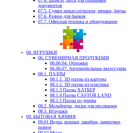
07.4. Шпагат, нить для прошивки
документов
07.5. Сумки инкассаторские, мешки, баулы
07.6. Разное для банков
07.7. Офисная техника и оборудование
08. ИГРУШКИ
06. СУВЕНИРНАЯ ПРОДУКЦИЯ
06.06.04. Обложки
06.06.07. Автомобильные аксессуары
08.1. ПАЗЛЫ
08.1.1. 3D пазлы из картона
08.1.2. 3D пазлы из пластика
08.1.3 Пазлы ХАТБЕР
08.1.4 Пазлы CASTOR LAND
08.1.5 Пазлы из дерева
08.2. Мольберты, доски для рисования
08.3. Игрушки
09. БЫТОВАЯ ХИМИЯ
09.01.Ведра, веники, швабры, лампочки,
разное
09.02.Мыло