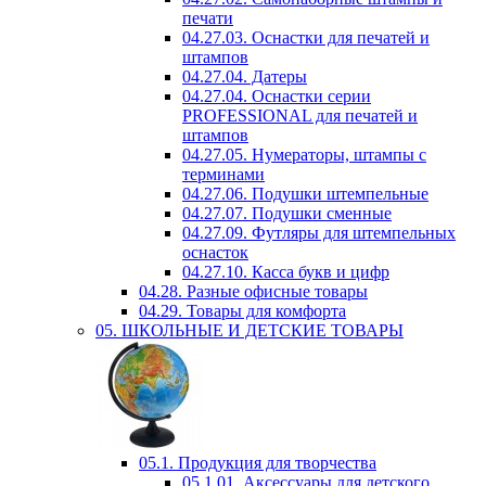
печати
04.27.03. Оснастки для печатей и
штампов
04.27.04. Датеры
04.27.04. Оснастки серии
PROFESSIONAL для печатей и
штампов
04.27.05. Нумераторы, штампы с
терминами
04.27.06. Подушки штемпельные
04.27.07. Подушки сменные
04.27.09. Футляры для штемпельных
оснасток
04.27.10. Касса букв и цифр
04.28. Разные офисные товары
04.29. Товары для комфорта
05. ШКОЛЬНЫЕ И ДЕТСКИЕ ТОВАРЫ
05.1. Продукция для творчества
05.1.01. Аксессуары для детского