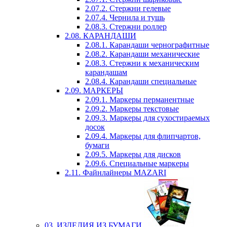
2.07.2. Стержни гелевые
2.07.4. Чернила и тушь
2.08.3. Стержни роллер
2.08. КАРАНДАШИ
2.08.1. Карандаши чернографитные
2.08.2. Карандаши механические
2.08.3. Стержни к механическим
карандашам
2.08.4. Карандаши специальные
2.09. МАРКЕРЫ
2.09.1. Маркеры перманентные
2.09.2. Маркеры текстовые
2.09.3. Маркеры для сухостираемых
досок
2.09.4. Маркеры для флипчартов,
бумаги
2.09.5. Маркеры для дисков
2.09.6. Специальные маркеры
2.11. Файнлайнеры MAZARI
03. ИЗДЕЛИЯ ИЗ БУМАГИ