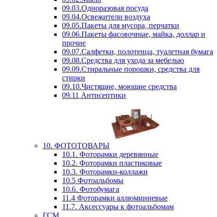
09.03.Одноразовая посуда
09.04.Освежители воздуха
09.05.Пакеты для мусора, перчатки
09.06.Пакеты фасовочные, майка, доллар и
прочие
09.07.Салфетки, полотенца, туалетная бумага
09.08.Средства для ухода за мебелью
09.09.Стиральные порошки, средства для
стирки
09.10.Чистящие, моющие средства
09.11 Антисептики
10. ФОТОТОВАРЫ
10.1. Фоторамки деревянные
10.2. Фоторамки пластиковые
10.3. Фоторамки-коллажи
10.5 Фотоальбомы
10.6. Фотобумага
11.4 Фоторамки аллюминиевые
11.7. Аксессуары к фотоальбомам
ГСМ