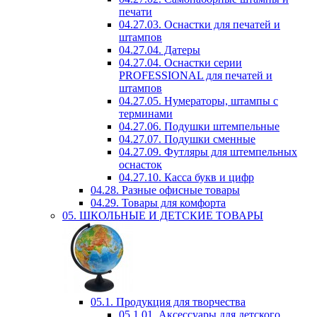
печати
04.27.03. Оснастки для печатей и
штампов
04.27.04. Датеры
04.27.04. Оснастки серии
PROFESSIONAL для печатей и
штампов
04.27.05. Нумераторы, штампы с
терминами
04.27.06. Подушки штемпельные
04.27.07. Подушки сменные
04.27.09. Футляры для штемпельных
оснасток
04.27.10. Касса букв и цифр
04.28. Разные офисные товары
04.29. Товары для комфорта
05. ШКОЛЬНЫЕ И ДЕТСКИЕ ТОВАРЫ
05.1. Продукция для творчества
05.1.01. Аксессуары для детского