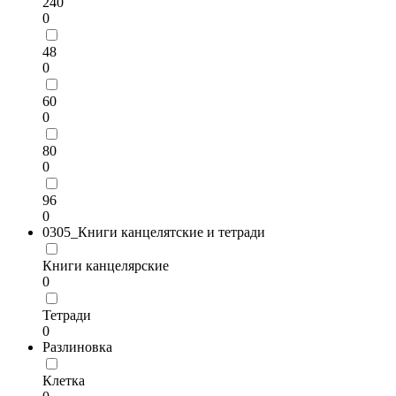
240
0
48
0
60
0
80
0
96
0
0305_Книги канцелятские и тетради
Книги канцелярские
0
Тетради
0
Разлиновка
Клетка