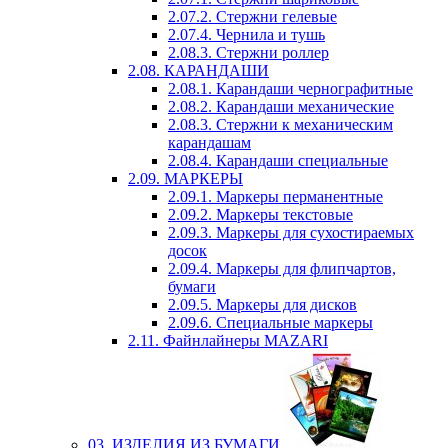
2.07.2. Стержни гелевые
2.07.4. Чернила и тушь
2.08.3. Стержни роллер
2.08. КАРАНДАШИ
2.08.1. Карандаши чернографитные
2.08.2. Карандаши механические
2.08.3. Стержни к механическим
карандашам
2.08.4. Карандаши специальные
2.09. МАРКЕРЫ
2.09.1. Маркеры перманентные
2.09.2. Маркеры текстовые
2.09.3. Маркеры для сухостираемых
досок
2.09.4. Маркеры для флипчартов,
бумаги
2.09.5. Маркеры для дисков
2.09.6. Специальные маркеры
2.11. Файнлайнеры MAZARI
03. ИЗДЕЛИЯ ИЗ БУМАГИ