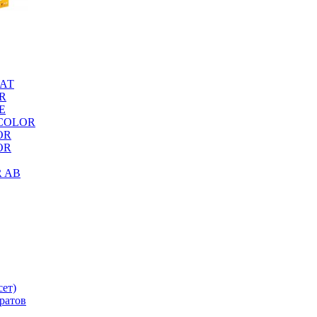
МАТ
OR
TE
X COLOR
OR
LOR
R AB
сет)
аратов