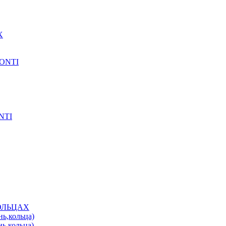
X
CONTI
NTI
КОЛЬЦАХ
нь,кольца)
нь,кольца)