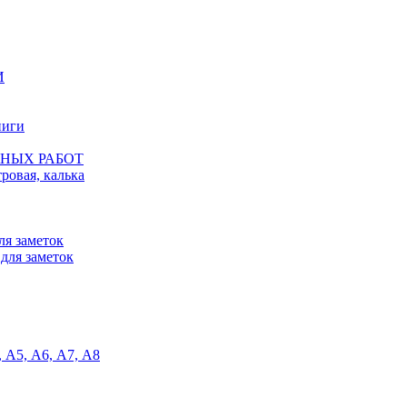
И
ниги
ЖНЫХ РАБОТ
ровая, калька
ля заметок
 для заметок
5, А6, А7, А8