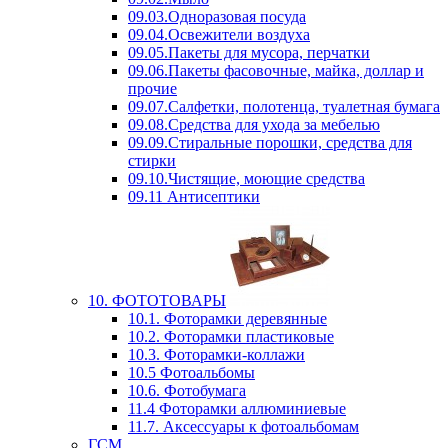
09.03.Одноразовая посуда
09.04.Освежители воздуха
09.05.Пакеты для мусора, перчатки
09.06.Пакеты фасовочные, майка, доллар и
прочие
09.07.Салфетки, полотенца, туалетная бумага
09.08.Средства для ухода за мебелью
09.09.Стиральные порошки, средства для
стирки
09.10.Чистящие, моющие средства
09.11 Антисептики
10. ФОТОТОВАРЫ
10.1. Фоторамки деревянные
10.2. Фоторамки пластиковые
10.3. Фоторамки-коллажи
10.5 Фотоальбомы
10.6. Фотобумага
11.4 Фоторамки аллюминиевые
11.7. Аксессуары к фотоальбомам
ГСМ