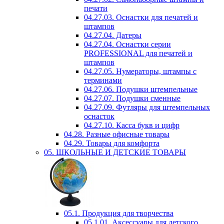
печати
04.27.03. Оснастки для печатей и
штампов
04.27.04. Датеры
04.27.04. Оснастки серии
PROFESSIONAL для печатей и
штампов
04.27.05. Нумераторы, штампы с
терминами
04.27.06. Подушки штемпельные
04.27.07. Подушки сменные
04.27.09. Футляры для штемпельных
оснасток
04.27.10. Касса букв и цифр
04.28. Разные офисные товары
04.29. Товары для комфорта
05. ШКОЛЬНЫЕ И ДЕТСКИЕ ТОВАРЫ
05.1. Продукция для творчества
05.1.01. Аксессуары для детского