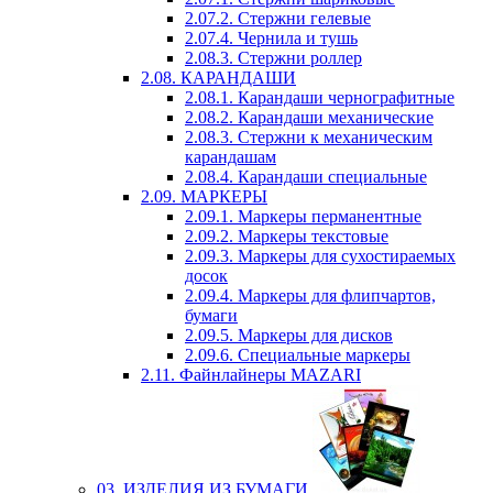
2.07.2. Стержни гелевые
2.07.4. Чернила и тушь
2.08.3. Стержни роллер
2.08. КАРАНДАШИ
2.08.1. Карандаши чернографитные
2.08.2. Карандаши механические
2.08.3. Стержни к механическим
карандашам
2.08.4. Карандаши специальные
2.09. МАРКЕРЫ
2.09.1. Маркеры перманентные
2.09.2. Маркеры текстовые
2.09.3. Маркеры для сухостираемых
досок
2.09.4. Маркеры для флипчартов,
бумаги
2.09.5. Маркеры для дисков
2.09.6. Специальные маркеры
2.11. Файнлайнеры MAZARI
03. ИЗДЕЛИЯ ИЗ БУМАГИ