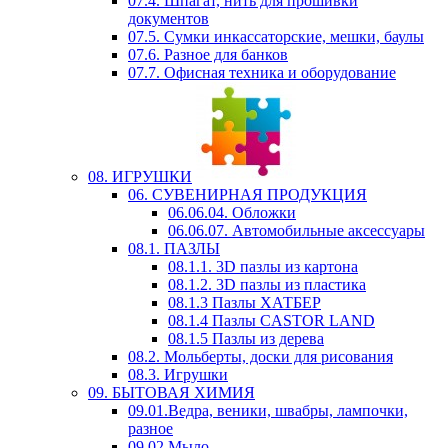
07.4. Шпагат, нить для прошивки
документов
07.5. Сумки инкассаторские, мешки, баулы
07.6. Разное для банков
07.7. Офисная техника и оборудование
08. ИГРУШКИ
06. СУВЕНИРНАЯ ПРОДУКЦИЯ
06.06.04. Обложки
06.06.07. Автомобильные аксессуары
08.1. ПАЗЛЫ
08.1.1. 3D пазлы из картона
08.1.2. 3D пазлы из пластика
08.1.3 Пазлы ХАТБЕР
08.1.4 Пазлы CASTOR LAND
08.1.5 Пазлы из дерева
08.2. Мольберты, доски для рисования
08.3. Игрушки
09. БЫТОВАЯ ХИМИЯ
09.01.Ведра, веники, швабры, лампочки,
разное
09.02.Мыло