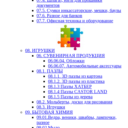
07.4. Шпагат, нить для прошивки
документов
07.5. Сумки инкассаторские, мешки, баулы
07.6. Разное для банков
07.7. Офисная техника и оборудование
08. ИГРУШКИ
06. СУВЕНИРНАЯ ПРОДУКЦИЯ
06.06.04. Обложки
06.06.07. Автомобильные аксессуары
08.1. ПАЗЛЫ
08.1.1. 3D пазлы из картона
08.1.2. 3D пазлы из пластика
08.1.3 Пазлы ХАТБЕР
08.1.4 Пазлы CASTOR LAND
08.1.5 Пазлы из дерева
08.2. Мольберты, доски для рисования
08.3. Игрушки
09. БЫТОВАЯ ХИМИЯ
09.01.Ведра, веники, швабры, лампочки,
разное
09.02.Мыло