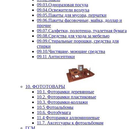
09.03.Одноразовая посуда
09.04.Освежители воздуха
09.05.Пакеты для мусора, перчатки
09.06.Пакеты фасовочные, майка, доллар и
прочие
09.07.Салфетки, полотенца, туалетная бумага
09.08.Средства для ухода за мебелью
09.09.Стиральные порошки, средства для
стирки
09.10.Чистящие, моющие средства
09.11 Антисептики
10. ФОТОТОВАРЫ
10.1. Фоторамки деревянные
10.2. Фоторамки пластиковые
10.3. Фоторамки-коллажи
10.5 Фотоальбомы
10.6. Фотобумага
11.4 Фоторамки аллюминиевые
11.7. Аксессуары к фотоальбомам
ГСМ