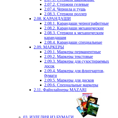
2.07.2. Стержни гелевые
2.07.4. Чернила и тушь
2.08.3. Стержни роллер
2.08. КАРАНДАШИ
2.08.1. Карандаши чернографитные
2.08.2. Карандаши механические
2.08.3. Стержни к механическим
карандашам
2.08.4. Карандаши специальные
2.09. МАРКЕРЫ
2.09.1. Маркеры перманентные
2.09.2. Маркеры текстовые
2.09.3. Маркеры для сухостираемых
досок
2.09.4. Маркеры для флипчартов,
бумаги
2.09.5. Маркеры для дисков
2.09.6. Специальные маркеры
2.11. Файнлайнеры MAZARI
03. ИЗДЕЛИЯ ИЗ БУМАГИ